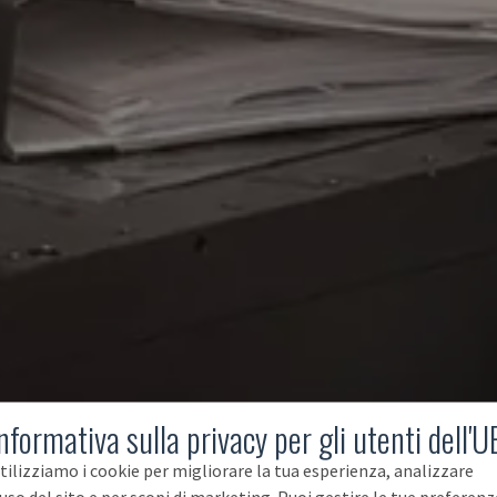
nformativa sulla privacy per gli utenti dell'U
tilizziamo i cookie per migliorare la tua esperienza, analizzare
'uso del sito e per scopi di marketing. Puoi gestire le tue preferenz