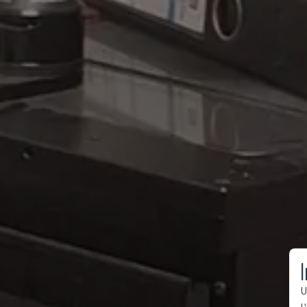
I
U
l