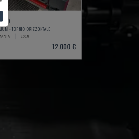
4610
MUM - TORNIO ORIZZONTALE
MANIA
2018
12.000 €