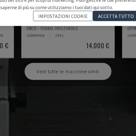
 saperne di più su come utilizziamo i tuoi dati qui sotto.
IMPOSTAZIONI COOKIE
ACCETTA TUTTO
EMCOMAT 200X1000
TH 
EMCO - TORNIO ORIZZONTALE
OPTI
RE
GERMANIA
2001
GER
0 €
14.000 €
Vedi tutte le macchine simili