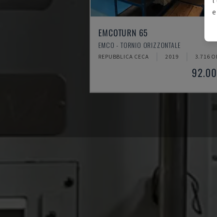
e
EMCOTURN 65
EMCO - TORNIO ORIZZONTALE
REPUBBLICA CECA
2019
3.716 O
92.00