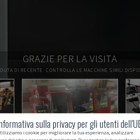
GRAZIE PER LA VISITA
DUTA DI RECENTE.
CONTROLLA LE MACCHINE SIMILI DISPON
nformativa sulla privacy per gli utenti dell'U
tilizziamo i cookie per migliorare la tua esperienza, analizzare
'uso del sito e per scopi di marketing. Puoi gestire le tue preferenz