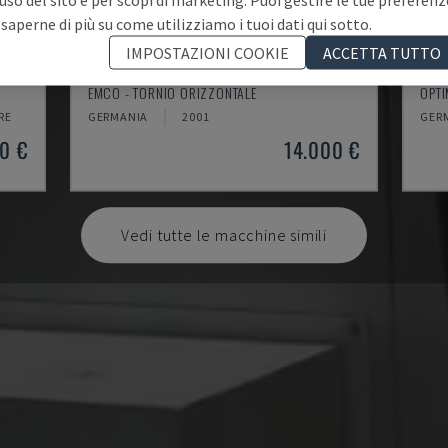
 saperne di più su come utilizziamo i tuoi dati qui sotto.
IMPOSTAZIONI COOKIE
ACCETTA TUTTO
EMCOMAT 200X1000
TH 
EMCO - TORNIO ORIZZONTALE
OPTI
RE
GERMANIA
2001
GER
0 €
14.000 €
Vedi tutte le macchine simili