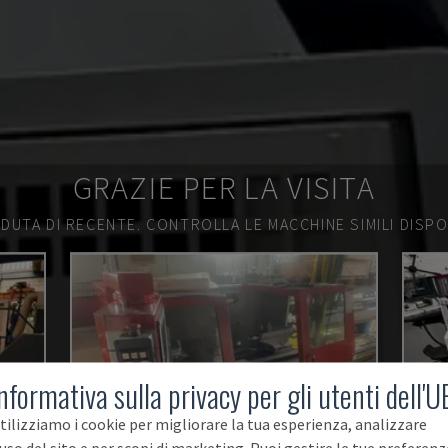
GRAZIE PER LA VISITA
DUTA DI RECENTE.
CONTROLLA LE MACCHINE SIMILI DISPON
nformativa sulla privacy per gli utenti dell'U
tilizziamo i cookie per migliorare la tua esperienza, analizzare
'uso del sito e per scopi di marketing. Puoi gestire le tue preferenz