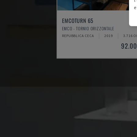
e
EMCOTURN 65
EMCO - TORNIO ORIZZONTALE
REPUBBLICA CECA
2019
3.716 O
92.00