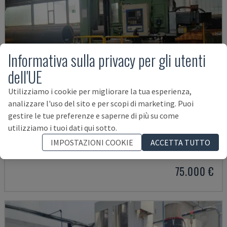
Informativa sulla privacy per gli utenti
dell'UE
Utilizziamo i cookie per migliorare la tua esperienza,
analizzare l'uso del sito e per scopi di marketing. Puoi
gestire le tue preferenze e saperne di più su come
utilizziamo i tuoi dati qui sotto.
IRD 1600 CNC
IRLE - CENTRO DI LAVORO ORIZZONTALE
IMPOSTAZIONI COOKIE
ACCETTA TUTTO
GERMANIA
2004
75.000 €