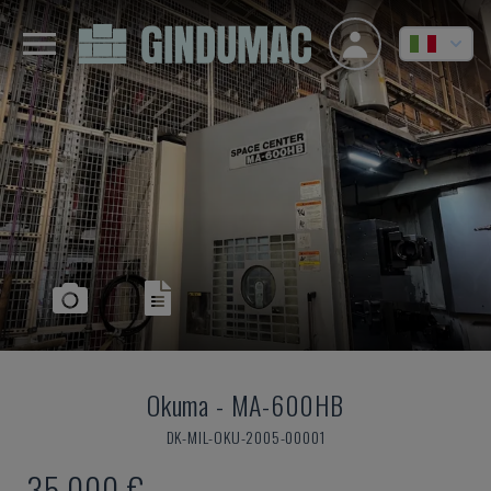
Okuma
-
MA-600HB
DK-MIL-OKU-2005-00001
35.000 €