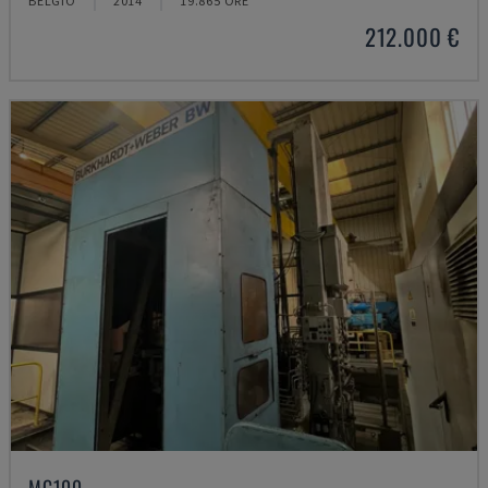
BELGIO
2014
19.865 ORE
212.000 €
MC100