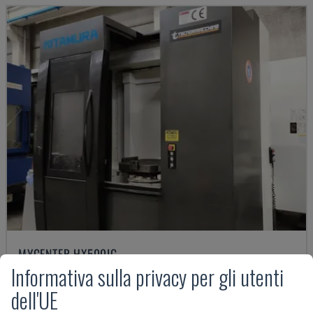
MYCENTER HX500IG
Informativa sulla privacy per gli utenti
KITAMURA - CENTRO DI LAVORO ORIZZONTALE
ITALIA
2015
13.900 ORE
dell'UE
115.000 €