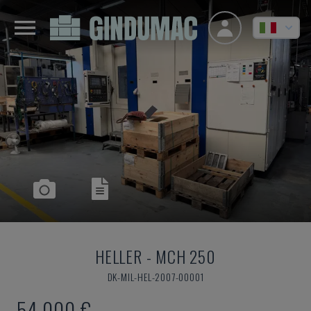
HELLER
-
MCH 250
DK-MIL-HEL-2007-00001
54.000 €