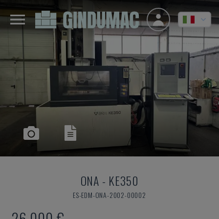
ONA
-
KE350
ES-EDM-ONA-2002-00002
26.000 €