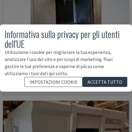
Informativa sulla privacy per gli utenti
dell'UE
Utilizziamo i cookie per migliorare la tua esperienza,
VTC 300C II
analizzare l'uso del sito e per scopi di marketing. Puoi
gestire le tue preferenze e saperne di più su come
MAZAK - CENTRO DI LAVORO VERTICALE
utilizziamo i tuoi dati qui sotto.
DANIMARCA
2012
45.000 €
IMPOSTAZIONI COOKIE
ACCETTA TUTTO