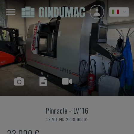
Pinnacle
-
LV116
DE-MIL-PIN-2008-00001
23.000 €