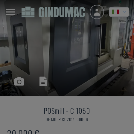
POSmill
-
C 1050
DE-MIL-POS-2014-00006
20.000 €