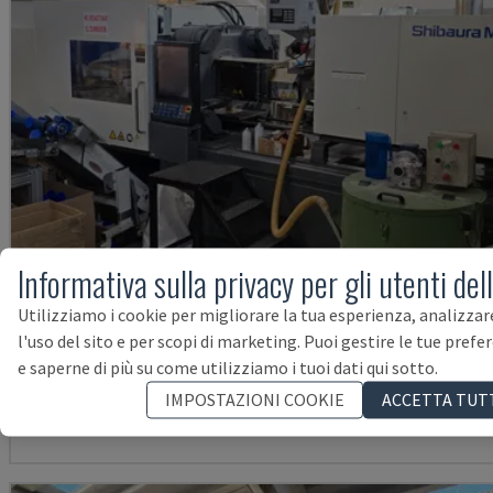
Informativa sulla privacy per gli utenti del
Utilizziamo i cookie per migliorare la tua esperienza, analizzar
EC230SXIII-8A
l'uso del sito e per scopi di marketing. Puoi gestire le tue prefe
SHIBAURA - MACCHINA PER STAMPAGGIO AD INIEZIONE ELETTRICA
e saperne di più su come utilizziamo i tuoi dati qui sotto.
SPAGNA
2020
20.000 ORE
IMPOSTAZIONI COOKIE
ACCETTA TUT
118.00