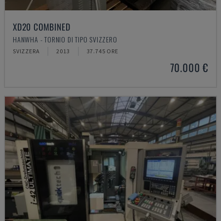
XD20 COMBINED
HANWHA - TORNIO DI TIPO SVIZZERO
SVIZZERA
2013
37.745 ORE
70.000 €