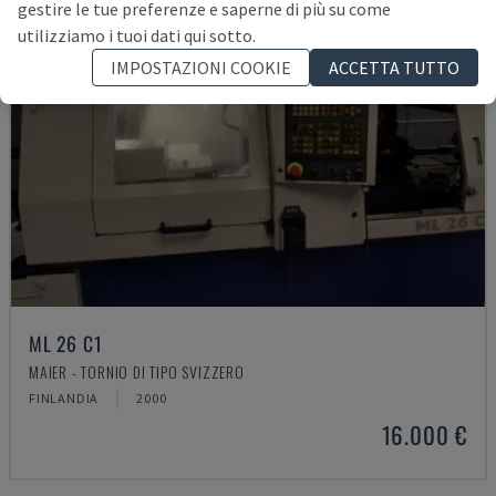
gestire le tue preferenze e saperne di più su come
utilizziamo i tuoi dati qui sotto.
IMPOSTAZIONI COOKIE
ACCETTA TUTTO
ML 26 C1
MAIER - TORNIO DI TIPO SVIZZERO
FINLANDIA
2000
16.000 €