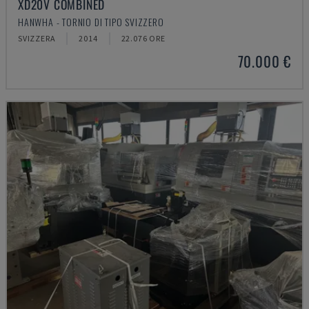
XD20V COMBINED
HANWHA - TORNIO DI TIPO SVIZZERO
SVIZZERA
2014
22.076 ORE
70.000 €