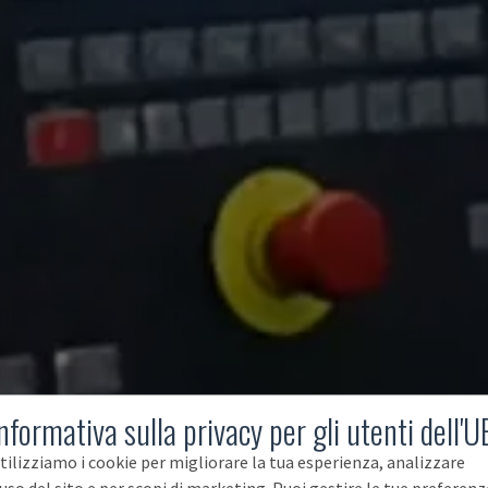
nformativa sulla privacy per gli utenti dell'U
tilizziamo i cookie per migliorare la tua esperienza, analizzare
'uso del sito e per scopi di marketing. Puoi gestire le tue preferenz