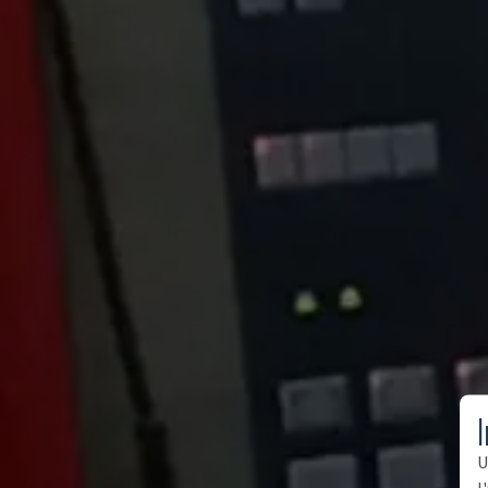
I
U
l