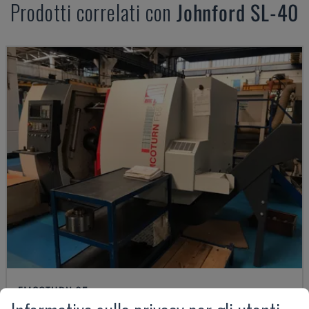
Prodotti correlati con
Johnford
SL-40
EMCOTURN 65
EMCO - TORNIO ORIZZONTALE