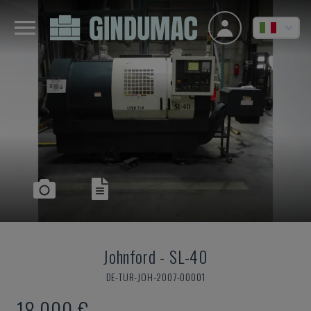
Johnford
-
SL-40
DE-TUR-JOH-2007-00001
18.000 €