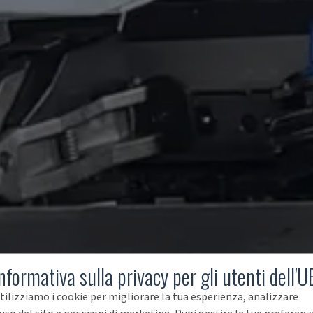
nformativa sulla privacy per gli utenti dell'U
tilizziamo i cookie per migliorare la tua esperienza, analizzare
'uso del sito e per scopi di marketing. Puoi gestire le tue preferenz