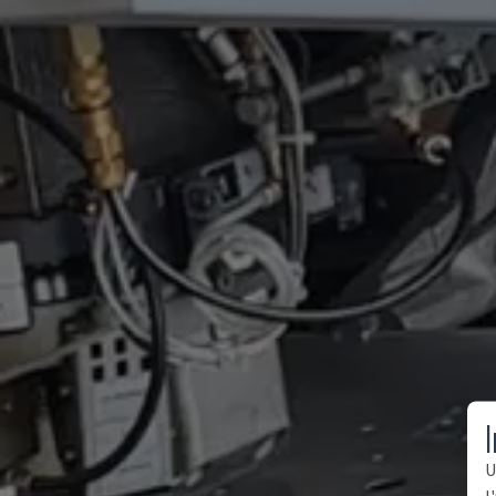
I
U
l