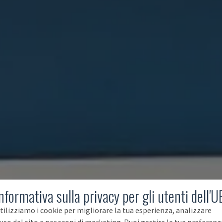
nformativa sulla privacy per gli utenti dell'U
tilizziamo i cookie per migliorare la tua esperienza, analizzare
'uso del sito e per scopi di marketing. Puoi gestire le tue preferenz