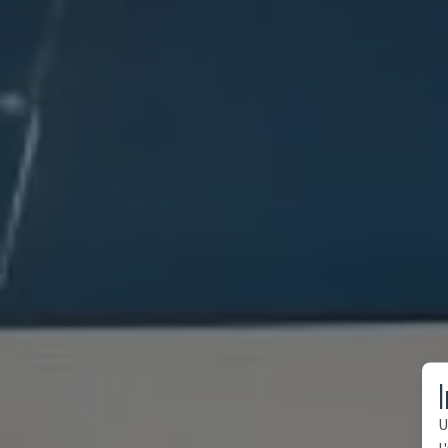
I
U
l