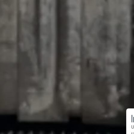
I
U
l