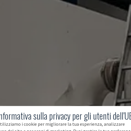
nformativa sulla privacy per gli utenti dell'U
tilizziamo i cookie per migliorare la tua esperienza, analizzare
'uso del sito e per scopi di marketing. Puoi gestire le tue preferenz