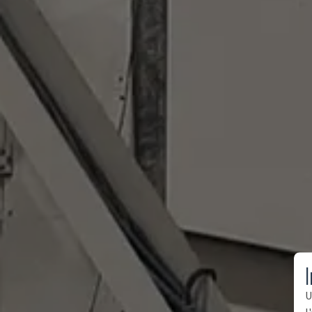
I
U
l