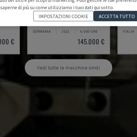
 saperne di più su come utilizziamo i tuoi dati qui sotto.
U5-1530
MYNX 
IMPOSTAZIONI COOKIE
ACCETTA TUTTO
TICALE
SPINNER - CENTRO DI LAVORO VERTICALE
DAEWOO
GERMANIA
2021
6.000 ORE
ITALIA
000 €
145.000 €
Vedi tutte le macchine simili