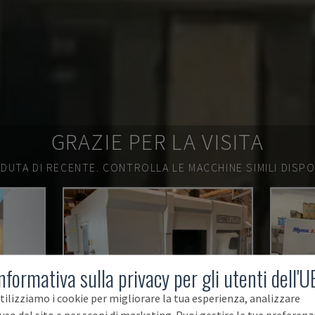
GRAZIE PER LA VISITA
DUTA DI RECENTE.
CONTROLLA LE MACCHINE SIMILI DISPON
nformativa sulla privacy per gli utenti dell'U
tilizziamo i cookie per migliorare la tua esperienza, analizzare
'uso del sito e per scopi di marketing. Puoi gestire le tue preferenz