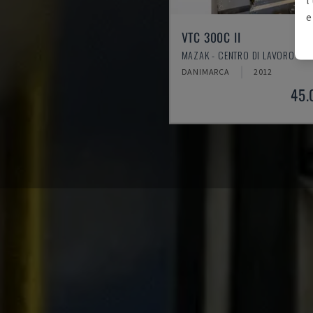
e
VTC 300C II
MAZAK - CENTRO DI LAVORO VER
DANIMARCA
2012
45.