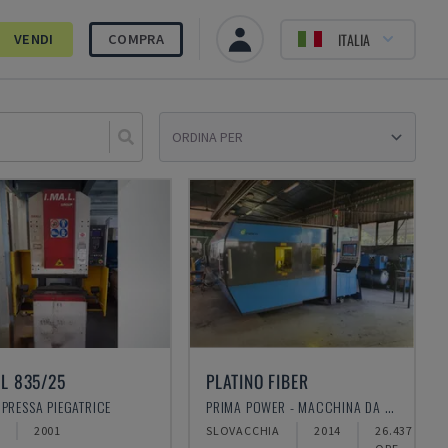
ITALIA
VENDI
COMPRA
Sele
L 835/25
PLATINO FIBER
 PRESSA PIEGATRICE
PRIMA POWER - MACCHINA DA TAGLIO LASER A FIBRA
2001
SLOVACCHIA
2014
26.437