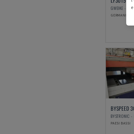
LF3015GA
e
GERMANIA
BYSPEED 3
PAESI BASSI