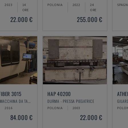
2023
14
POLONIA
2022
24
SPAG
ORE
ORE
22.000 €
255.000 €
FIBER 3015
HAP 40200
ATHE
BYSTRONIC - MACCHINA DA TAGLIO LASER A FIBRA
DURMA - PRESSA PIEGATRICE
GILAR
2016
POLONIA
2003
POLO
84.000 €
22.000 €