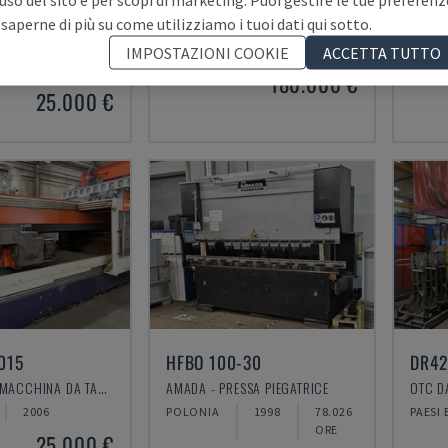
ADIGE LT9 COMBO FIBER 3KW
TRUP
 saperne di più su come utilizziamo i tuoi dati qui sotto.
GWEIKE - MACCHINA DA TAGLIO LASER A FIBRA
BLM - MACCHINA PER TAGLIARE I TUBI
TRUMP
IMPOSTAZIONI COOKIE
ACCETTA TUTTO
2019
3.000
POLONIA
2012
GERMA
ORE
180.000 €
25.000 €
015
HFBO 100-30
DR4
BYSTRONIC - MACCHINA DA TAGLIO LASER CO2
AMADA - PRESSA PIEGATRICE
2006
POLONIA
1998
78.026
PAESI 
ORE
25.000 €