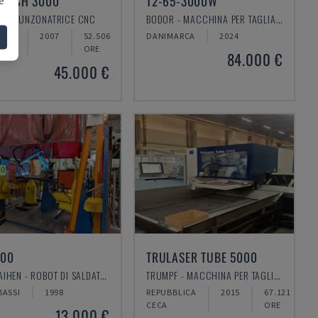
UNCH 3000
T2-65-3000W
F - PUNZONATRICE CNC
BODOR - MACCHINA PER TAGLIARE I TUBI
NIA
2007
52.506
DANIMARCA
2024
ORE
84.000 €
45.000 €
200
TRULASER TUBE 5000
OTC DAIHEN - ROBOT DI SALDATURA
TRUMPF - MACCHINA PER TAGLIARE I TUBI
BASSI
1998
REPUBBLICA
2015
67.121
CECA
ORE
13.000 €