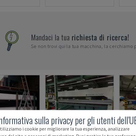
Mandaci la tua
richiesta di ricerca!
Se non trovi qui la tua macchina, la cerchiamo 
nformativa sulla privacy per gli utenti dell'U
tilizziamo i cookie per migliorare la tua esperienza, analizzare
'uso del sito e per scopi di marketing. Puoi gestire le tue preferenz