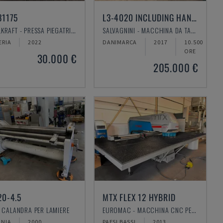
31175
L3-4020 INCLUDING HANDLING SYSTEM
METALLKRAFT - PRESSA PIEGATRICE
SALVAGNINI - MACCHINA DA TAGLIO LASER A FIBRA
RIA
2022
DANIMARCA
2017
10.500
ORE
30.000 €
205.000 €
20-4.5
MTX FLEX 12 HYBRID
 - CALANDRA PER LAMIERE
EUROMAC - MACCHINA CNC PER PUNZONATURA
NIA
2000
PAESI BASSI
2013