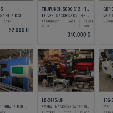
15
TRUPUNCH 5000 S12 + TRUSTORE 3030
GBP 
SSA PIEGATRICE
TRUMPF - MACCHINA CNC PER PUNZONATURA
2023
REPUBBLICA
2016
46.061
UNGHE
CECA
ORE
52.000 €
340.000 €
LC-2415ΑIII
136-
GILARDI - MACCHINA DA TAGLIO LASER A FIBRA
AMADA - MACCHINA DA TAGLIO LASER CO2
FASTI
2022
SVIZZERA
2000
23.000
GERMA