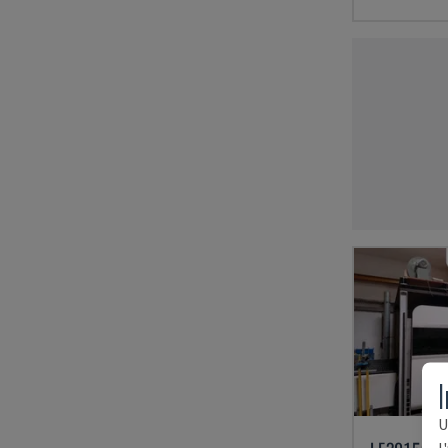
I
U
l