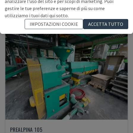
analizzare l'uso del sito e per scopi di marketing. Puoi
GERMANIA
2005
gestire le tue preferenze e saperne di più su come
9.000 €
utilizziamo i tuoi dati qui sotto.
IMPOSTAZIONI COOKIE
ACCETTA TUTTO
PREALPINA 105