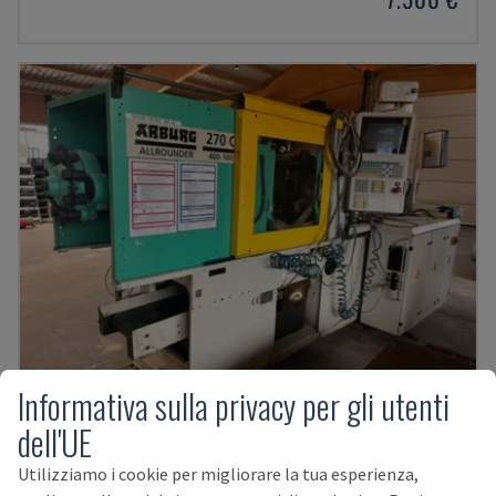
Informativa sulla privacy per gli utenti
dell'UE
270 C
ARBURG - MACCHINA PER STAMPAGGIO AD INIEZIONE IDRAULICA
Utilizziamo i cookie per migliorare la tua esperienza,