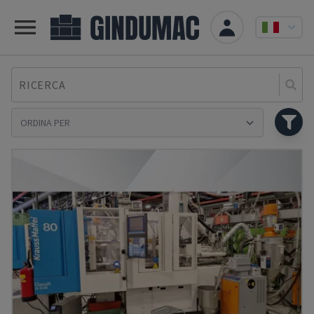
RICERCA
Se