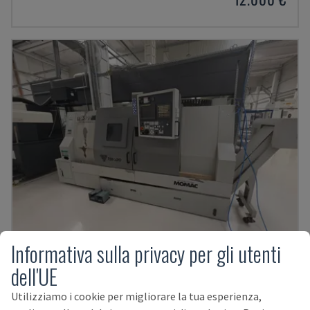
Informativa sulla privacy per gli utenti
dell'UE
TBI-520
CMZ - TORNIO ORIZZONTALE
Utilizziamo i cookie per migliorare la tua esperienza,