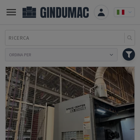
RICERCA
Se