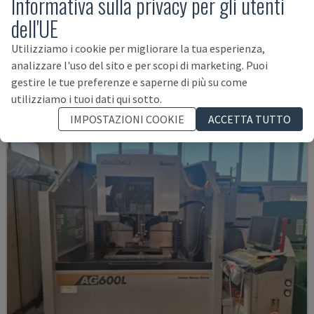
Informativa sulla privacy per gli utenti
dell'UE
MV2400R
MITSUBISHI - MACCHINA PER ELETTROEROSIONE A FILO
Utilizziamo i cookie per migliorare la tua esperienza,
POLONIA
2017
4.000 ORE
analizzare l'uso del sito e per scopi di marketing. Puoi
54.000 €
gestire le tue preferenze e saperne di più su come
utilizziamo i tuoi dati qui sotto.
IMPOSTAZIONI COOKIE
ACCETTA TUTTO