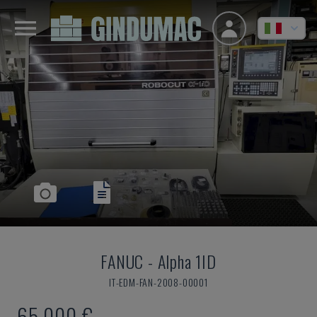
FANUC
-
Alpha 1ID
IT-EDM-FAN-2008-00001
65.000 €