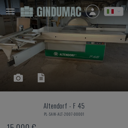
Altendorf
-
F 45
PL-SAW-ALT-2007-00001
15.000 €