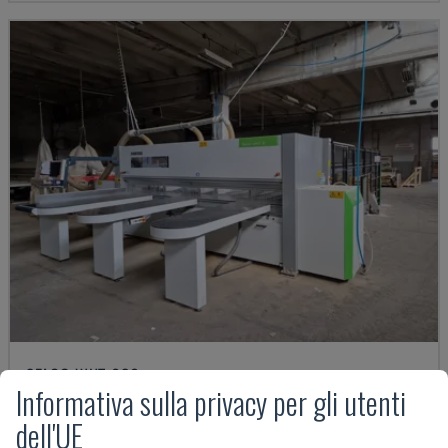
SELCO WNT 630
Informativa sulla privacy per gli utenti
BIESSE - SEGA PER PANNELLI
dell'UE
POLONIA
2022