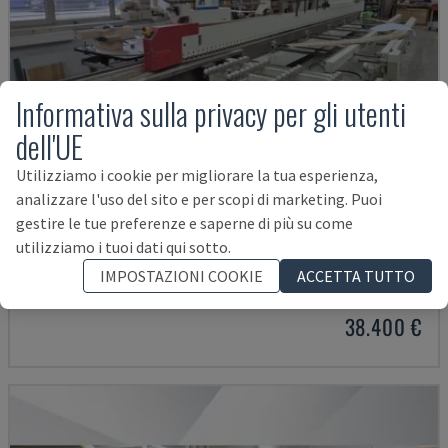
Informativa sulla privacy per gli utenti
dell'UE
Utilizziamo i cookie per migliorare la tua esperienza,
analizzare l'uso del sito e per scopi di marketing. Puoi
gestire le tue preferenze e saperne di più su come
AVM/K/I/G80/822/S3R3L20
utilizziamo i tuoi dati qui sotto.
IMA - BORDATRICE
IMPOSTAZIONI COOKIE
ACCETTA TUTTO
GERMANIA
2003
38.400 €