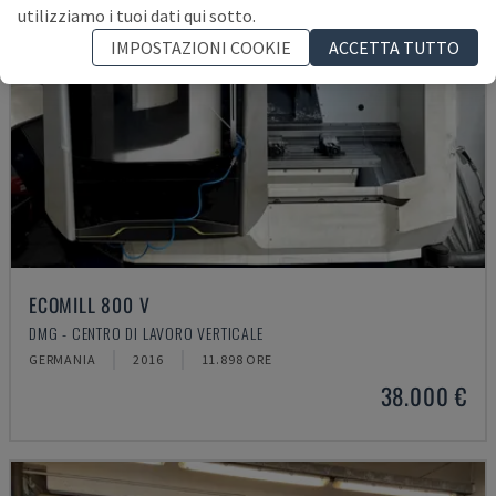
utilizziamo i tuoi dati qui sotto.
IMPOSTAZIONI COOKIE
ACCETTA TUTTO
ECOMILL 800 V
DMG - CENTRO DI LAVORO VERTICALE
GERMANIA
2016
11.898 ORE
38.000 €