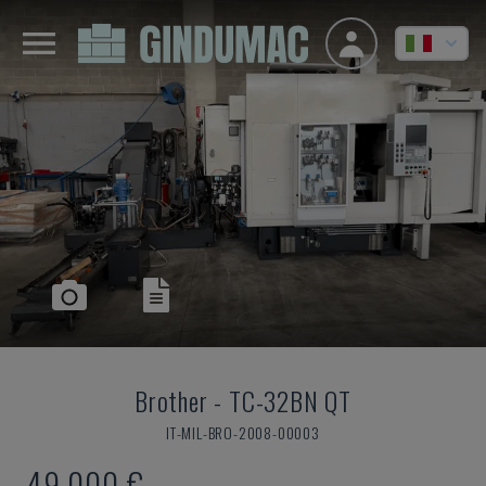
Brother
-
TC-32BN QT
IT-MIL-BRO-2008-00003
49.000 €