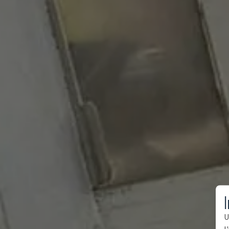
I
U
l