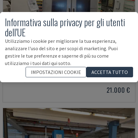
Informativa sulla privacy per gli utenti
dell'UE
Utilizziamo i cookie per migliorare la tua esperienza,
analizzare l'uso del sito e per scopi di marketing. Puoi
gestire le tue preferenze e saperne di più su come
utilizziamo i tuoi dati qui sotto.
MYNX 550
DAEWOO - CENTRO DI LAVORO VERTICALE
IMPOSTAZIONI COOKIE
ACCETTA TUTTO
ITALIA
2003
21.000 €