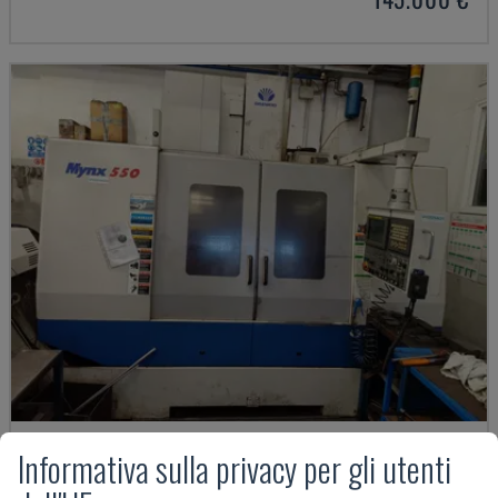
Informativa sulla privacy per gli utenti
MYNX 550
DAEWOO - CENTRO DI LAVORO VERTICALE