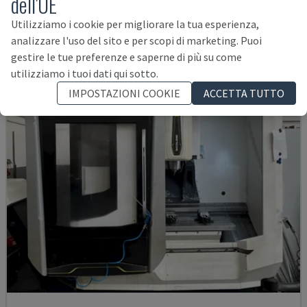
dell'UE
ITALIA
2003
Utilizziamo i cookie per migliorare la tua esperienza,
21.000 €
analizzare l'uso del sito e per scopi di marketing. Puoi
gestire le tue preferenze e saperne di più su come
utilizziamo i tuoi dati qui sotto.
IMPOSTAZIONI COOKIE
ACCETTA TUTTO