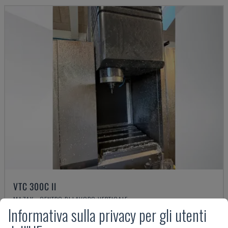
VTC 300C II
MAZAK - CENTRO DI LAVORO VERTICALE
Informativa sulla privacy per gli utenti
DANIMARCA
2012