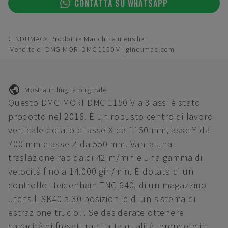
CONTATTA SU WHATSAPP
GINDUMAC
Prodotti
Macchine utensili
Vendita di DMG MORI DMC 1150 V | gindumac.com
Mostra in lingua originale
Questo DMG MORI DMC 1150 V a 3 assi è stato
prodotto nel 2016. È un robusto centro di lavoro
verticale dotato di asse X da 1150 mm, asse Y da
700 mm e asse Z da 550 mm. Vanta una
traslazione rapida di 42 m/min e una gamma di
velocità fino a 14.000 giri/min. È dotata di un
controllo Heidenhain TNC 640, di un magazzino
utensili SK40 a 30 posizioni e di un sistema di
estrazione trucioli. Se desiderate ottenere
capacità di fresatura di alta qualità, prendete in