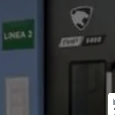
I
U
l