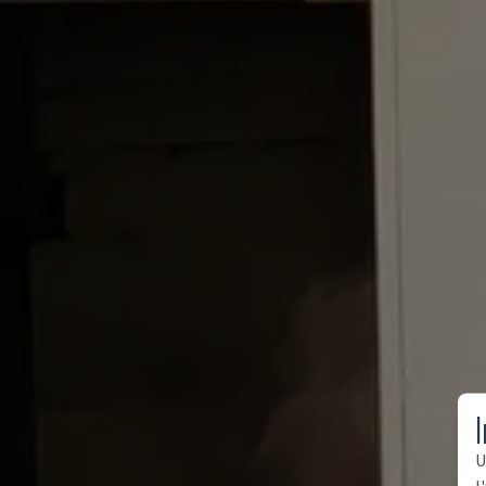
I
U
l