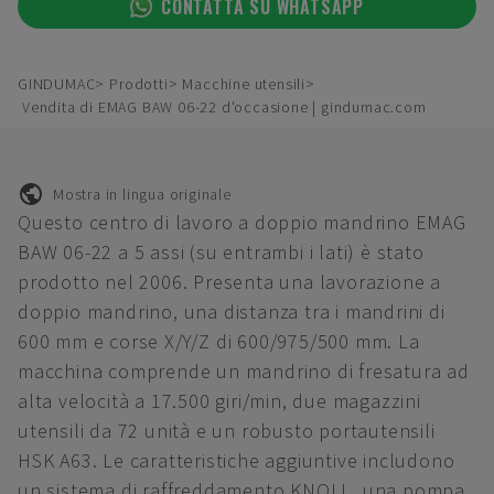
CONTATTA SU WHATSAPP
GINDUMAC
Prodotti
Macchine utensili
Vendita di EMAG BAW 06-22 d'occasione | gindumac.com
Mostra in lingua originale
Questo centro di lavoro a doppio mandrino EMAG
BAW 06-22 a 5 assi (su entrambi i lati) è stato
prodotto nel 2006. Presenta una lavorazione a
doppio mandrino, una distanza tra i mandrini di
600 mm e corse X/Y/Z di 600/975/500 mm. La
macchina comprende un mandrino di fresatura ad
alta velocità a 17.500 giri/min, due magazzini
utensili da 72 unità e un robusto portautensili
HSK A63. Le caratteristiche aggiuntive includono
un sistema di raffreddamento KNOLL, una pompa