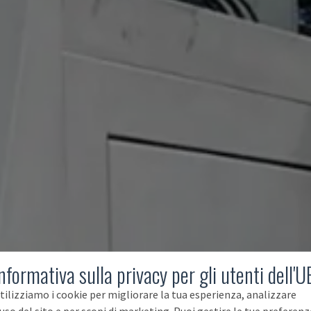
nformativa sulla privacy per gli utenti dell'U
tilizziamo i cookie per migliorare la tua esperienza, analizzare
'uso del sito e per scopi di marketing. Puoi gestire le tue preferenz