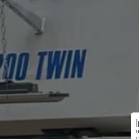
I
U
l