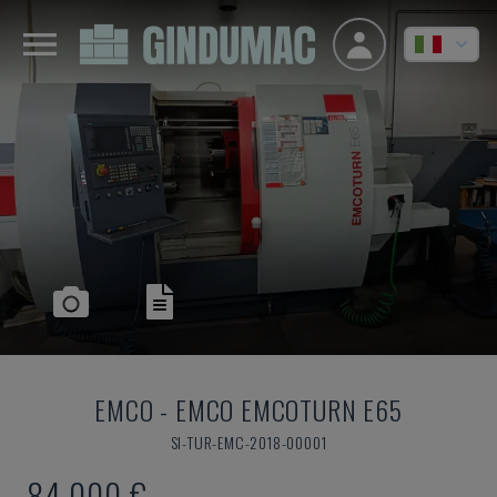
EMCO
-
EMCO EMCOTURN E65
SI-TUR-EMC-2018-00001
84.000 €