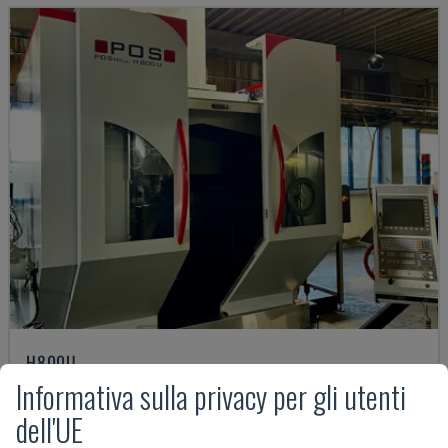
H800U
Informativa sulla privacy per gli utenti
POSMILL - CENTRO DI LAVORO UNIVERSALE
GERMANIA
2021
11.514 ORE
dell'UE
177.000 €