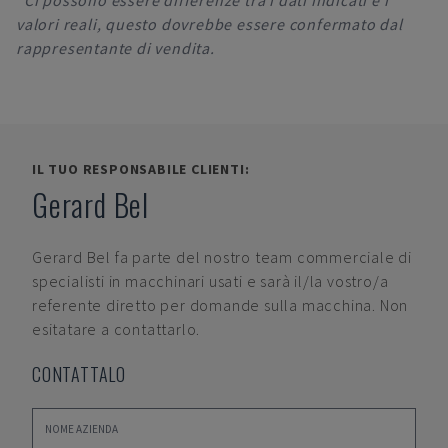
*Ci possono essere differenze tra i dati indicati e i
valori reali, questo dovrebbe essere confermato dal
rappresentante di vendita.
IL TUO RESPONSABILE CLIENTI:
Gerard Bel
Gerard Bel
fa parte del nostro team commerciale di
specialisti in macchinari usati e sarà il/la vostro/a
referente diretto per domande sulla macchina. Non
esitatare a contattarlo.
CONTATTALO