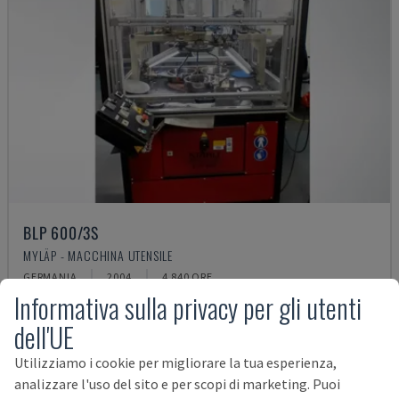
BLP 600/3S
MYLÄP - MACCHINA UTENSILE
GERMANIA
2004
4.840 ORE
Informativa sulla privacy per gli utenti
11.000 €
dell'UE
Utilizziamo i cookie per migliorare la tua esperienza,
analizzare l'uso del sito e per scopi di marketing. Puoi