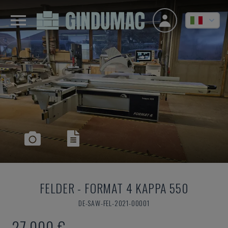
FELDER
-
FORMAT 4 KAPPA 550
DE-SAW-FEL-2021-00001
27.000 €