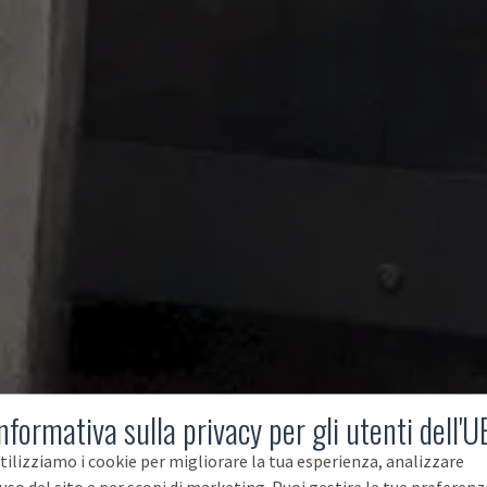
nformativa sulla privacy per gli utenti dell'U
tilizziamo i cookie per migliorare la tua esperienza, analizzare
'uso del sito e per scopi di marketing. Puoi gestire le tue preferenz