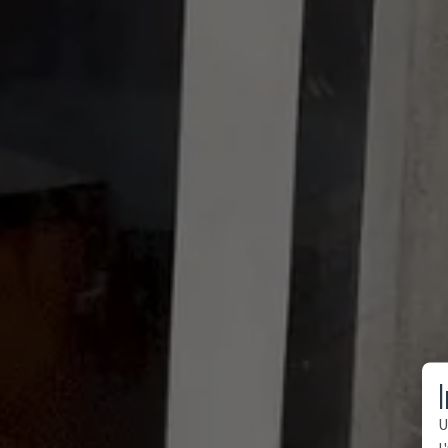
I
U
l