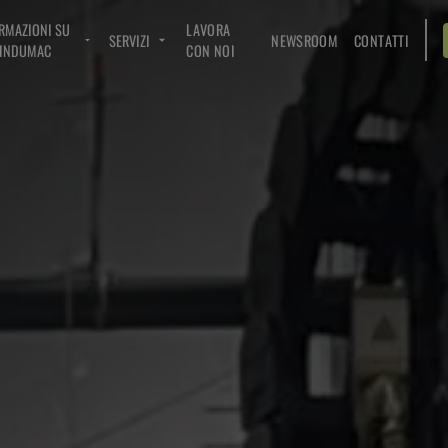
RMAZIONI SU
LAVORA
SERVIZI
NEWSROOM
CONTATTI
INDUMAC
CON NOI