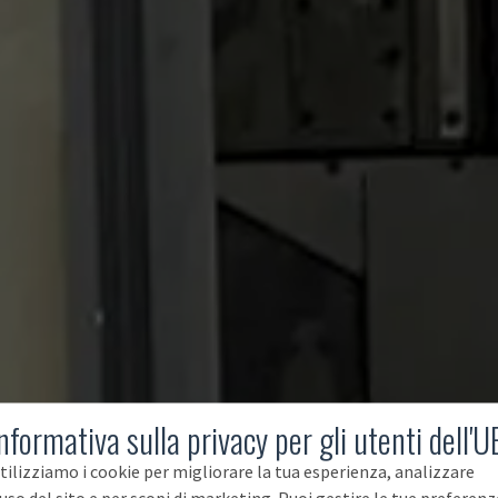
nformativa sulla privacy per gli utenti dell'U
tilizziamo i cookie per migliorare la tua esperienza, analizzare
'uso del sito e per scopi di marketing. Puoi gestire le tue preferenz