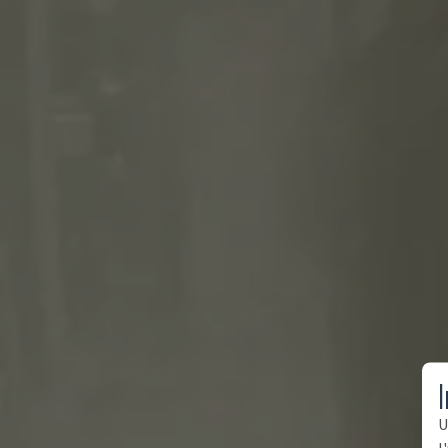
I
U
l