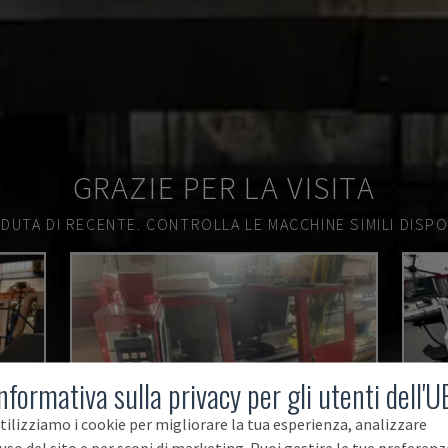
GRAZIE PER LA VISITA
DUTA DI RECENTE.
CONTROLLA LE MACCHINE SIMILI DISPON
nformativa sulla privacy per gli utenti dell'U
tilizziamo i cookie per migliorare la tua esperienza, analizzare
'uso del sito e per scopi di marketing. Puoi gestire le tue preferenz