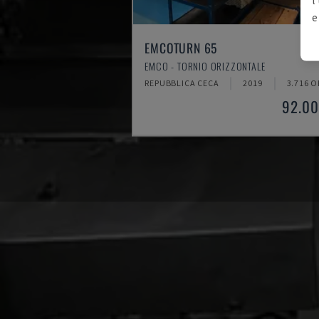
e
EMCOTURN 65
EMCO - TORNIO ORIZZONTALE
REPUBBLICA CECA
2019
3.716 O
92.00