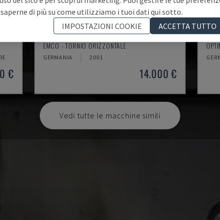
 saperne di più su come utilizziamo i tuoi dati qui sotto.
IMPOSTAZIONI COOKIE
ACCETTA TUTTO
EMCOMAT 200X1000
TH 
EMCO - TORNIO ORIZZONTALE
OPTI
RE
GERMANIA
2001
GER
0 €
14.000 €
Vedi tutte le macchine simili