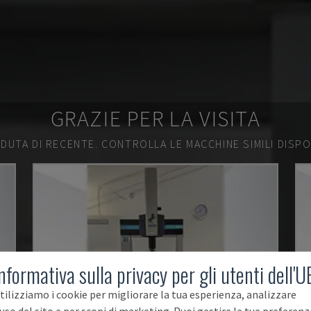
GRAZIE PER LA VISITA
DUTA DI RECENTE.
CONTROLLA LE MACCHINE SIMILI DISPON
nformativa sulla privacy per gli utenti dell'U
tilizziamo i cookie per migliorare la tua esperienza, analizzare
'uso del sito e per scopi di marketing. Puoi gestire le tue preferenz