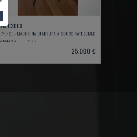
WM C3000
KEYENCE - MACCHINA DI MISURA A COORDINATE (CMM)
GERMANIA
2020
25.000 €