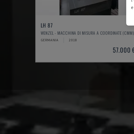
e
LH 87
WENZEL - MACCHINA DI MISURA A COORDINATE (CMM
GERMANIA
2018
57.000 