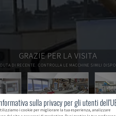
GRAZIE PER LA VISITA
DUTA DI RECENTE.
CONTROLLA LE MACCHINE SIMILI DISPON
nformativa sulla privacy per gli utenti dell'U
tilizziamo i cookie per migliorare la tua esperienza, analizzare
'uso del sito e per scopi di marketing. Puoi gestire le tue preferenz