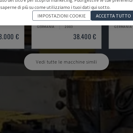
 saperne di più su come utilizziamo i tuoi dati qui sotto.
AVM/K/I/G80/822/S3R3L20
OPTIMAT
IMPOSTAZIONI COOKIE
ACCETTA TUTTO
IMA - BORDATRICE
HOMAG - B
GERMANIA
2003
GERMANIA
3.000 €
38.400 €
Vedi tutte le macchine simili