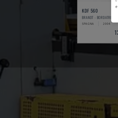
e
KDF 560
BRANDT - BORDATRICE
SPAGNA
2004
1