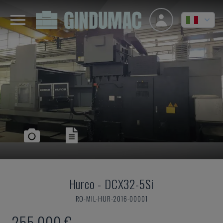
Hurco
-
DCX32-5Si
RO-MIL-HUR-2016-00001
255.000 €