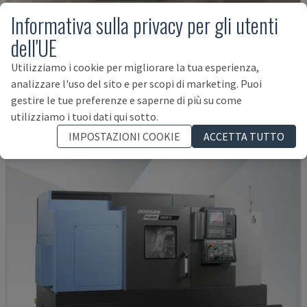
Informativa sulla privacy per gli utenti
dell'UE
G250
Utilizziamo i cookie per migliorare la tua esperienza,
INDEX - CENTRO DI TORNITURA-FRESATURA
analizzare l'uso del sito e per scopi di marketing. Puoi
GERMANIA
2004
gestire le tue preferenze e saperne di più su come
38.000 €
utilizziamo i tuoi dati qui sotto.
IMPOSTAZIONI COOKIE
ACCETTA TUTTO