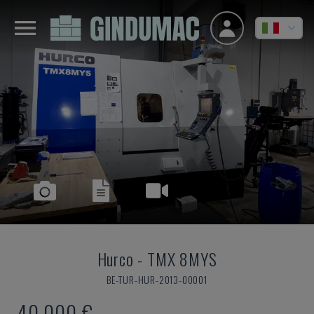
Hurco
-
TMX 8MYS
BE-TUR-HUR-2013-00001
40.000 €