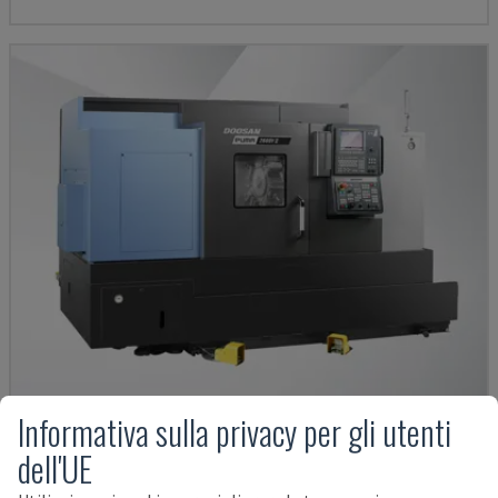
Informativa sulla privacy per gli utenti
PUMA 2600Y II
dell'UE
DN SOLUTIONS - CENTRO DI TORNITURA-FRESATURA
PORTOGALLO
2024