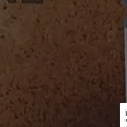
I
U
l