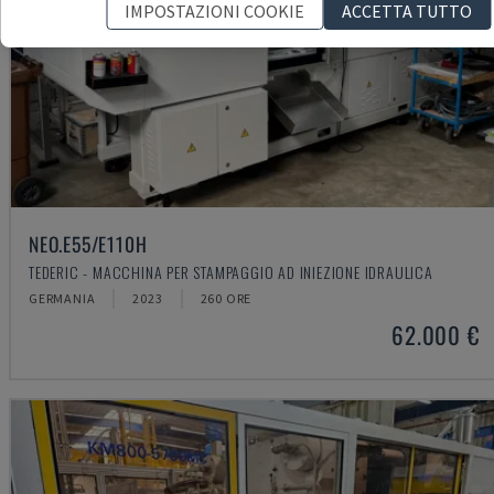
IMPOSTAZIONI COOKIE
ACCETTA TUTTO
NEO.E55/E110H
TEDERIC - MACCHINA PER STAMPAGGIO AD INIEZIONE IDRAULICA
GERMANIA
2023
260 ORE
62.000 €