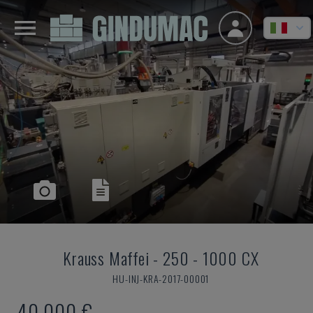
Krauss Maffei
-
250 - 1000 CX
HU-INJ-KRA-2017-00001
40.000 €