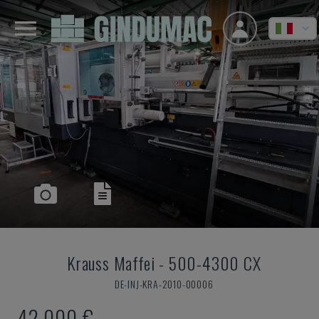
Krauss Maffei
-
500-4300 CX
DE-INJ-KRA-2010-00006
42.000 €